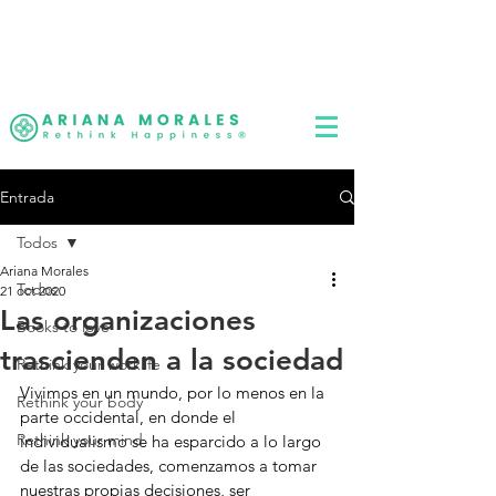
LOG IN
Rethink Life, Rethink
Happiness
®
Entrada
Todos
Ariana Morales
Todos
21 oct 2020
Las organizaciones
Books to love
trascienden a la sociedad
Rethink your worklife
Vivimos en un mundo, por lo menos en la 
Rethink your body
parte occidental, en donde el 
Rethink your mind
individualismo se ha esparcido a lo largo 
de las sociedades, comenzamos a tomar 
nuestras propias decisiones, ser 