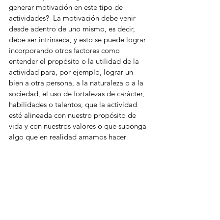
generar motivación en este tipo de 
actividades?  La motivación debe venir 
desde adentro de uno mismo, es decir, 
debe ser intrínseca, y esto se puede lograr 
incorporando otros factores como 
entender el propósito o la utilidad de la 
actividad para, por ejemplo, lograr un 
bien a otra persona, a la naturaleza o a la 
sociedad, el uso de fortalezas de carácter, 
habilidades o talentos, que la actividad 
esté alineada con nuestro propósito de 
vida y con nuestros valores o que suponga 
algo que en realidad amamos hacer 
como nuestra vocación, aquellas cosas 
que haríamos aunque no nos pagaran. Si 
logramos entender e incorporar estos 
puntos en las actividades que hacemos es 
más probable que encontremos una 
motivación más profunda para hacer lo 
que hacemos.  