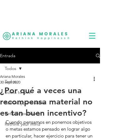
LOG IN
Rethink Life, Rethink
Happiness
®
Entrada
Todos
Ariana Morales
Todos
30 sept 2020
¿Por qué a veces una
Books to love
recompensa material no
Rethink your worklife
es tan buen incentivo?
Rethink your body
Cuando pensamos en ponernos objetivos 
Rethink your mind
o metas estamos pensado en lograr algo 
en particular, hacer ejercicio para tener un 