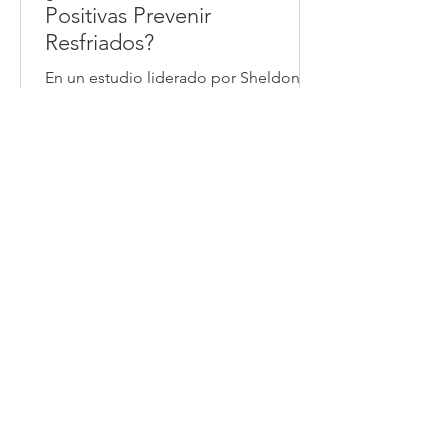
Positivas Prevenir
Resfriados?
En un estudio liderado por Sheldon
Cohen y su equipo, se exploró la
fascinante conexión entre las
emociones positivas y nuestra
resistencia.
Consciencia de Carbono y