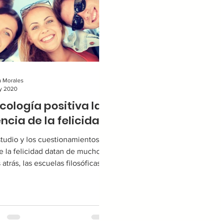
a Morales
y 2020
icología positiva la
ncia de la felicidad.
studio y los cuestionamientos
e la felicidad datan de muchos
 atrás, las escuelas filosóficas
gas hablaban del desarrollo...