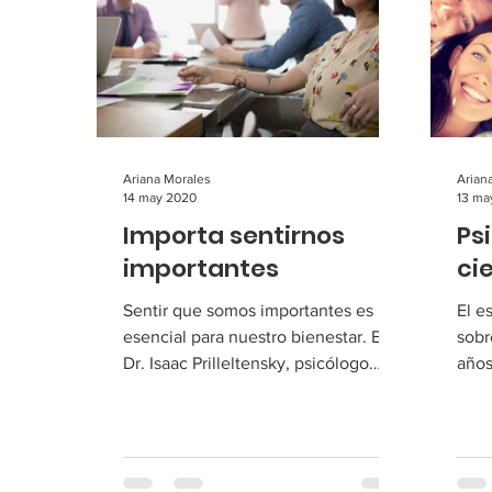
Ariana Morales
Arian
14 may 2020
13 ma
Importa sentirnos
Ps
importantes
cie
Sentir que somos importantes es
El e
esencial para nuestro bienestar. El
sobr
Dr. Isaac Prilleltensky, psicólogo
años
profesor de la Universidad de...
grie