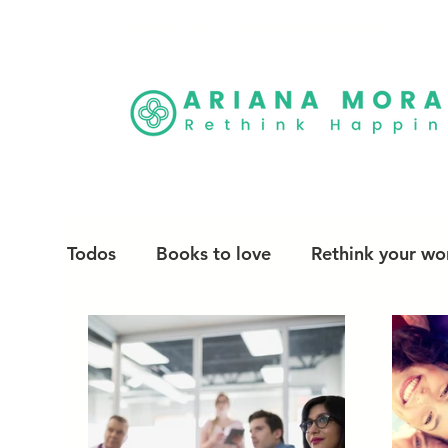
Rethink Life, Rethink Happiness
®
Todos
Books to love
Rethink your wor