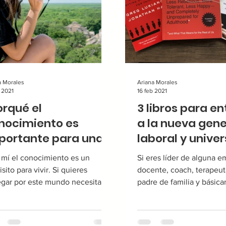
a Morales
Ariana Morales
b 2021
16 feb 2021
orqué el
3 libros para e
nocimiento es
a la nueva gen
portante para una
laboral y univer
da más plena?
 mí el conocimiento es un
Si eres líder de alguna e
isito para vivir. Si quieres
docente, coach, terapeut
gar por este mundo necesitas
padre de familia y básic
cerlo y entender el vehículo
cualquier persona que in
..
con...