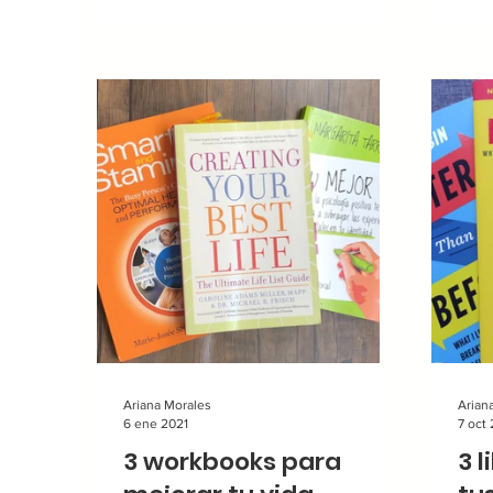
Ariana Morales
Arian
6 ene 2021
7 oct
3 workbooks para
3 