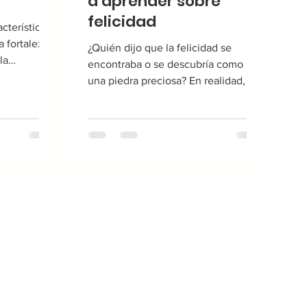
a aprender sobre
felicidad
cterística
a fortaleza
¿Quién dijo que la felicidad se
la
encontraba o se descubría como
ar en...
una piedra preciosa? En realidad, lo
que han descubierto los...