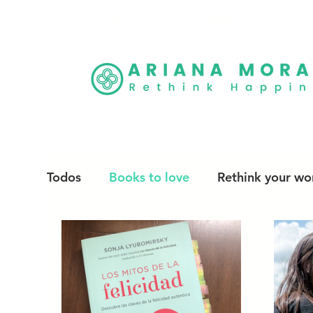
Rethink Life, Rethink Happiness
®
Todos
Books to love
Rethink your wor