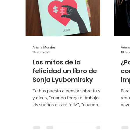
Ariana Morales
Arian
14 abr 2021
19 fe
Los mitos de la
¿P
felicidad un libro de
co
Sonja Lyubomirsky
im
vi
Te has puesto a pensar sobre tu vida
Para
y dices, “cuando tenga el trabajo de
requ
kis sueños estaré feliz”, “cuando
nave
tenga un hijo seré feliz”,...
cono
que.