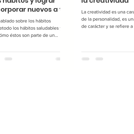
s hábitos y lograr
la creatividad
corporar nuevos a tu
La creatividad es una cara
da o modificarlos
de la personalidad, es un
ablado sobre los hábitos
de carácter y se refiere a 
etodo los hábitos saludables y
“capacidad de poder pens
ómo éstos son parte de un
ósito mayor y un cambio de
ncias y...