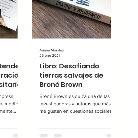
Ariana Morales
25 ene 2021
ntender
Libro: Desafiando
eración
tierras salvajes de
sitaria
Brené Brown
mpresa,
Brené Brown es quizá una de las
a, médico,
investigadoras y autoras que más
amente
me gustan en cuestiones sociales y
teractúe
personales porque se acerca a
temas...