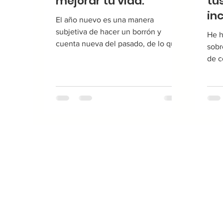
mejorar tu vida.
tu
in
El año nuevo es una manera
vi
subjetiva de hacer un borrón y
He h
cuenta nueva del pasado, de lo que
sobr
hicimos y no hicimos. Los nuevos
de c
comienzos...
prop
cree