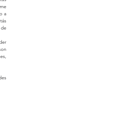
me 
 a 
ás 
de 
er 
on 
s, 
es 