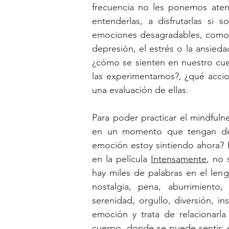
frecuencia no les ponemos atenci
entenderlas, a disfrutarlas si 
emociones desagradables, como la
depresión, el estrés o la ansied
¿cómo se sienten en nuestro cu
las experimentamos?, ¿qué acci
una evaluación de ellas.
Para poder practicar el mindful
en un momento que tengan del
emoción estoy sintiendo ahora?
en la película 
Intensamente
, no 
hay miles de palabras en el len
nostalgia, pena, aburrimiento, 
serenidad, orgullo, diversión, in
emoción y trata de relacionarl
cuerpo, donde se puede sentir; e