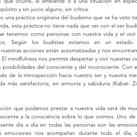
 que ocurre, al ambiente o a una situación en especia
to y sin juicio alguno, sin crítica. 
s una práctica originaria del budismo que se ha visto ti
ida, esta práctica no tiene nada que ver con el ser budi
ue tenemos como personas con nuestra vida y el vivir 
os. Según los budistas estamos en un estado 
uestras acciones están automatizadas y nos encontram
El mindfulness nos permite despertar y vivir nuestras vi
 posibilidades del consciente y del inconsciente. Con es
vés de la introspección hacia nuestro ser y nuestra men
a más satisfactoria, en armonía y sabiduría (Kabat- Zin
nción que podamos prestar a nuestra vida será de muc
nsciente a la consciencia sobre lo que vivimos. Uno de l
ente día a día en todas las personas son las emocion
as emociones nos acompañan durante todo el día, c