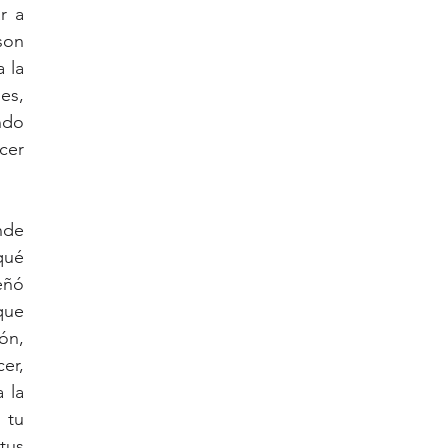
 a 
on 
la 
s, 
do 
er 
de 
ué 
ñó 
ue 
n, 
r, 
la 
tu 
us 