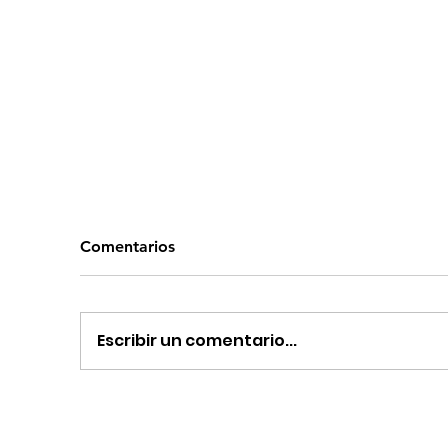
Comentarios
Escribir un comentario...
¿Pueden las Emociones
Có
Positivas Prevenir
Pr