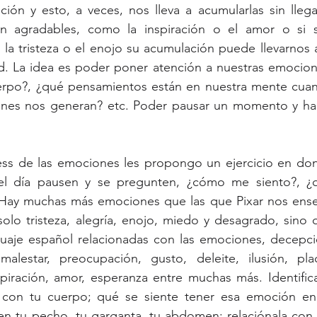
ón y esto, a veces, nos lleva a acumularlas sin llegar
son agradables, como la inspiración o el amor o si s
 tristeza o el enojo su acumulación puede llevarnos a 
ad. La idea es poder poner atención a nuestras emocione
erpo?, ¿qué pensamientos están en nuestra mente cuan
ones nos generan? etc. Poder pausar un momento y hac
ness de las emociones les propongo un ejercicio en don
 día pausen y se pregunten, ¿cómo me siento?, ¿q
 Hay muchas más emociones que las que Pixar nos ense
solo tristeza, alegría, enojo, miedo y desagrado, sino q
guaje español relacionadas con las emociones, decepció
malestar, preocupación, gusto, deleite, ilusión, place
spiración, amor, esperanza entre muchas más. Identifica 
a con tu cuerpo; qué se siente tener esa emoción en 
n tu pecho, tu garganta, tu abdomen; relaciónala con t