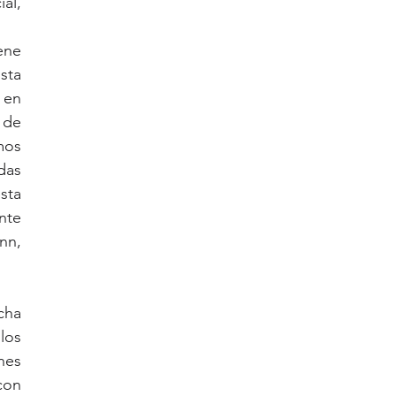
l, 
ene 
sta 
en 
de 
os 
das 
ta 
te 
n, 
ha 
os 
es 
on 