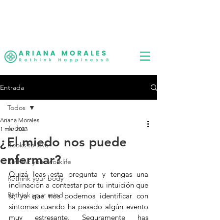
LOG IN
Rethink Life, Rethink
Happiness
®
Entrada
Todos
Ariana Morales
Todos
1 mar 2023
¿El miedo nos puede
Books to love
enfermar?
Rethink your worklife
Quizá leas esta pregunta y tengas una 
Rethink your body
inclinación a contestar por tu intuición que 
Rethink your mind
sí, ya que nos podemos identificar con 
síntomas cuando ha pasado algún evento 
muy estresante. Seguramente has 