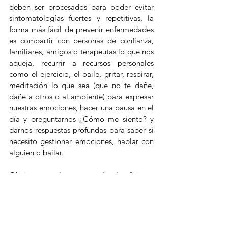
deben ser procesados para poder evitar 
sintomatologías fuertes y repetitivas, la 
forma más fácil de prevenir enfermedades 
es compartir con personas de confianza, 
familiares, amigos o terapeutas lo que nos 
aqueja, recurrir a recursos personales 
como el ejercicio, el baile, gritar, respirar, 
meditación lo que sea (que no te dañe, 
dañe a otros o al ambiente) para expresar 
nuestras emociones, hacer una pausa en el 
día y preguntarnos ¿Cómo me siento? y 
darnos respuestas profundas para saber si 
necesito gestionar emociones, hablar con 
alguien o bailar.
Obviamente el cuerpo será más eficiente 
en la reparación y en las respuestas si 
mantenemos un estilo de vida saludable, 
con alimentos que nos nutran, ejercicio o 
movimiento, un buen descanso al dormir, 