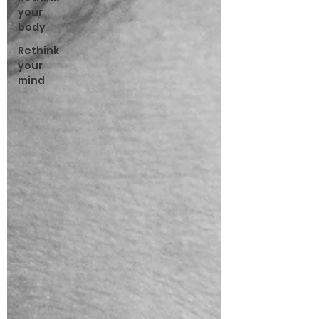
your
body
Rethink
your
mind