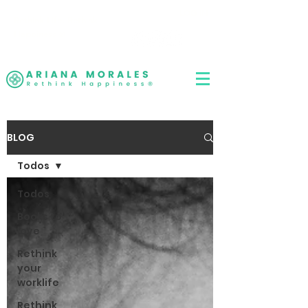
LOG IN
Rethink Life, Rethink
Happiness
®
BLOG
Todos
Todos
Books to
love
Rethink
your
worklife
Rethink