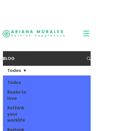
LOG IN
Rethink Life, Rethink
Happiness
®
BLOG
Todos
Todos
Books to
love
Rethink
your
worklife
Rethink