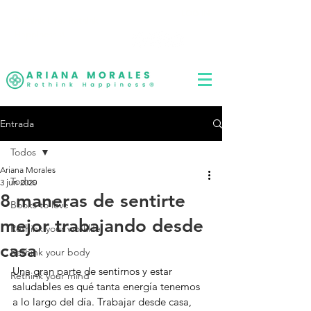
LOG IN
Rethink Life, Rethink
Happiness
®
Entrada
Todos
Ariana Morales
Todos
3 jun 2020
8 maneras de sentirte
Books to love
mejor trabajando desde
Rethink your worklife
casa
Rethink your body
Una gran parte de sentirnos y estar 
Rethink your mind
saludables es qué tanta energía tenemos 
a lo largo del día. Trabajar desde casa, 