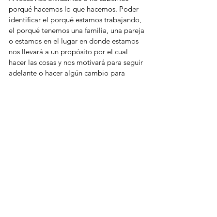
porqué hacemos lo que hacemos. Poder 
identificar el porqué estamos trabajando, 
el porqué tenemos una familia, una pareja 
o estamos en el lugar en donde estamos 
nos llevará a un propósito por el cual 
hacer las cosas y nos motivará para seguir 
adelante o hacer algún cambio para 
llegar a él. Repasa qué es lo que valoras 
en la vida y trata de ajustar tus tiempos y 
prioridades a eso valioso para ti. Siempre 
hay tiempo y manera de ajustar tu vida 
solo necesitas decidirlo hacer. Los límites 
están en tu mente.