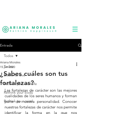
LOG IN
Rethink Life, Rethink
Happiness
®
Entrada
Todos
Ariana Morales
Todos
15 jun 2020
¿Sabes cuáles son tus
Books to love
fortalezas?
Rethink your worklife
Las fortalezas de carácter son las mejores 
Rethink your body
cualidades de los seres humanos y forman 
Rethink your mind
parte de nuestra personalidad. Conocer 
nuestras fortalezas de carácter nos permite 
identificar la forma en la que nos 