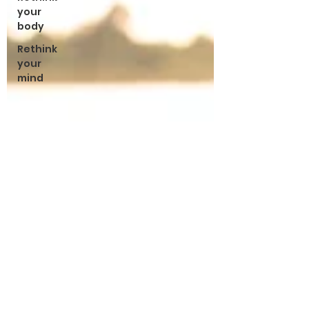
your
body
Rethink
your
mind