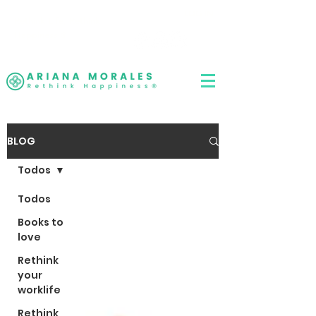
LOG IN
Rethink Life, Rethink
Happiness
®
BLOG
Todos
Todos
Books to
love
Rethink
your
worklife
Rethink